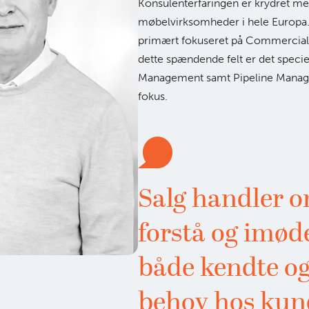
Konsulenterfaringen er krydret med 
møbelvirksomheder i hele Europa.
primært fokuseret på Commercial 
dette spændende felt er det specie
Management samt Pipeline Manage
fokus.
Salg handler o
forstå og im
både kendte og
behov hos kun