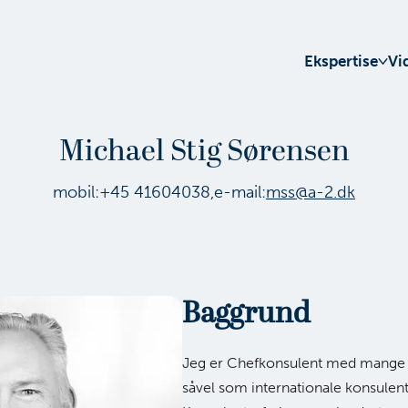
Ekspertise
Vi
Michael Stig Sørensen
mobil:
+45 41604038
,
e-mail:
mss@a-2.dk
Baggrund
Jeg er Chefkonsulent med mange å
såvel som internationale konsulent