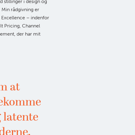
stillinger i design og
 Min rådgivning er
Excellence – indenfor
lt Pricing, Channel
ment, der har mit
m at
ødekomme
 latente
derne.