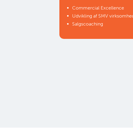
Commercial Excellence
Udvikling af SMV virksomh
Salgscoaching