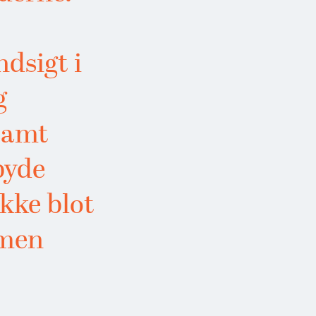
dsigt i
g
samt
lbyde
ikke blot
 men