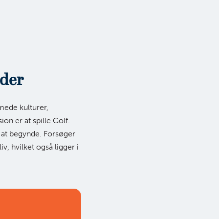
jder
mede kulturer,
on er at spille Golf.
t at begynde. Forsøger
v, hvilket også ligger i