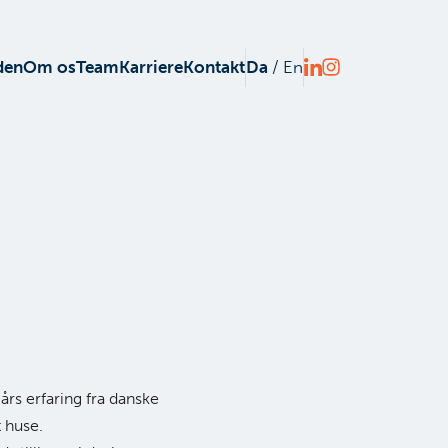
den
Om os
Team
Karriere
Kontakt
Da
/
En
rs erfaring fra danske
 huse.