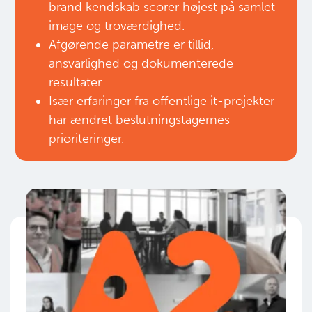
brand kendskab scorer højest på samlet
image og troværdighed.
Afgørende parametre er tillid,
ansvarlighed og dokumenterede
resultater.
Især erfaringer fra offentlige it-projekter
har ændret beslutningstagernes
prioriteringer.