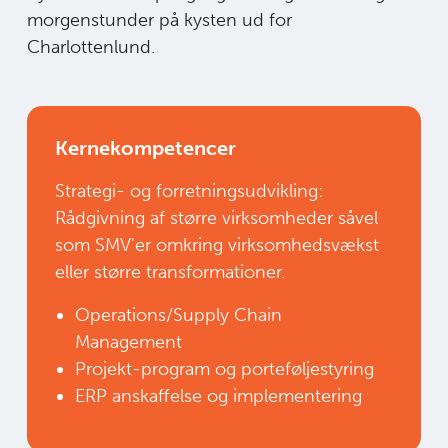
morgenstunder på kysten ud for
Charlottenlund.
Kernekompetencer
Strategi- og forretningsudvikling:
Rådgivning af større virksomheder såvel
som SMV'er omkring virksomhedsvækst
eller større transformationer.
Operations/Supply Chain
Management
Projekt-program og porteføljestyring
ERP anskaffelse og implementering