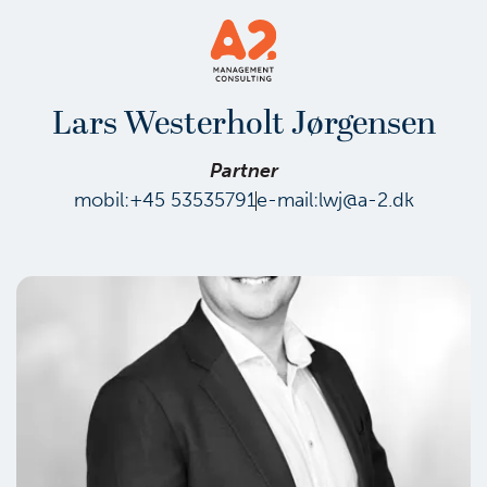
Lars Westerholt Jørgensen
Partner
mobil:
+45 53535791
e-mail:
lwj@a-2.dk