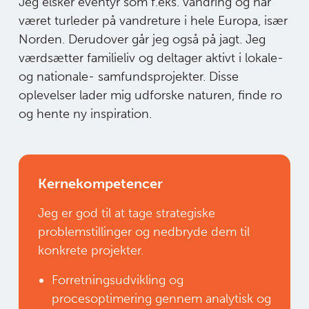
Jeg elsker eventyr som f.eks. vandring og har
været turleder på vandreture i hele Europa, især
Norden. Derudover går jeg også på jagt. Jeg
værdsætter familieliv og deltager aktivt i lokale-
og nationale- samfundsprojekter. Disse
oplevelser lader mig udforske naturen, finde ro
og hente ny inspiration.
Kernekompetencer
Jeg er god til at tage strategiske
problemstillinger og nedbryde dem til
konkrete projekter.
Forretningsudvikling og
procesoptimering gennem analytisk og