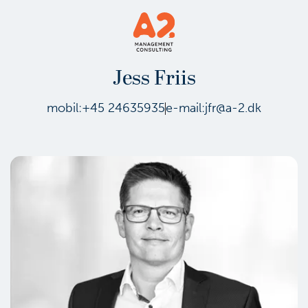
Jess Friis
mobil:
+45 24635935
e-mail:
jfr@a-2.dk